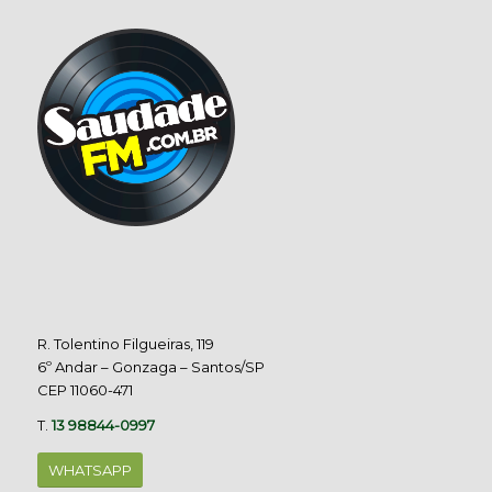
R. Tolentino Filgueiras, 119
6º Andar – Gonzaga – Santos/SP
CEP 11060-471
T.
13 98844-0997
WHATSAPP