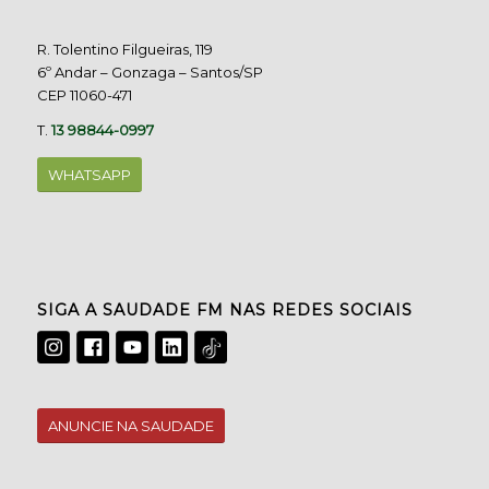
R. Tolentino Filgueiras, 119
6º Andar – Gonzaga – Santos/SP
CEP 11060-471
T.
13 98844-0997
WHATSAPP
SIGA A SAUDADE FM NAS REDES SOCIAIS
ANUNCIE NA SAUDADE