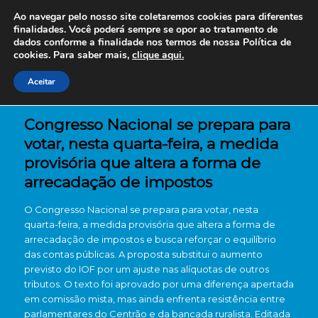
Ao navegar pelo nosso site coletaremos cookies para diferentes
finalidades. Você poderá sempre se opor ao tratamento de
dados conforme a finalidade nos termos de nossa
Política de
cookies. Para saber mais,
clique aqui.
Aceitar
Congresso Nacional se prepara para
votar, nesta quarta-feira, a medida
provisória que altera a forma de
arrecadação de impostos
O Congresso Nacional se prepara para votar, nesta
quarta-feira, a medida provisória que altera a forma de
arrecadação de impostos e busca reforçar o equilíbrio
das contas públicas. A proposta substitui o aumento
previsto do IOF por um ajuste nas alíquotas de outros
tributos. O texto foi aprovado por uma diferença apertada
em comissão mista, mas ainda enfrenta resistência entre
parlamentares do Centrão e da bancada ruralista. Editada