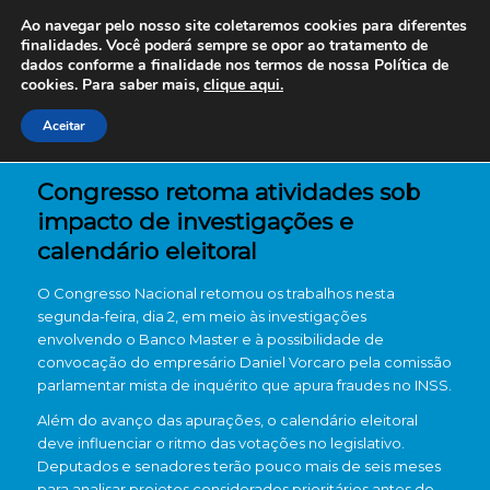
Ao navegar pelo nosso site coletaremos cookies para diferentes
finalidades. Você poderá sempre se opor ao tratamento de
dados conforme a finalidade nos termos de nossa
Política de
cookies. Para saber mais,
clique aqui.
Aceitar
Congresso retoma atividades sob
impacto de investigações e
calendário eleitoral
O Congresso Nacional retomou os trabalhos nesta
segunda-feira, dia 2, em meio às investigações
envolvendo o Banco Master e à possibilidade de
convocação do empresário Daniel Vorcaro pela comissão
parlamentar mista de inquérito que apura fraudes no INSS.
Além do avanço das apurações, o calendário eleitoral
deve influenciar o ritmo das votações no legislativo.
Deputados e senadores terão pouco mais de seis meses
para analisar projetos considerados prioritários antes do