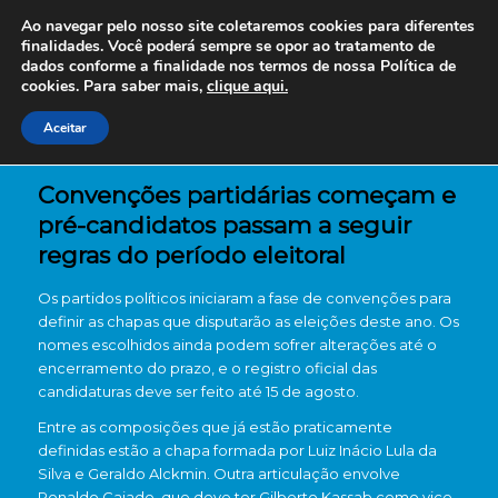
Ao navegar pelo nosso site coletaremos cookies para diferentes
finalidades. Você poderá sempre se opor ao tratamento de
dados conforme a finalidade nos termos de nossa
Política de
cookies. Para saber mais,
clique aqui.
Aceitar
Convenções partidárias começam e
pré-candidatos passam a seguir
regras do período eleitoral
Os partidos políticos iniciaram a fase de convenções para
definir as chapas que disputarão as eleições deste ano. Os
nomes escolhidos ainda podem sofrer alterações até o
encerramento do prazo, e o registro oficial das
candidaturas deve ser feito até 15 de agosto.
Entre as composições que já estão praticamente
definidas estão a chapa formada por
Luiz Inácio Lula da
Silva
e
Geraldo Alckmin
. Outra articulação envolve
Ronaldo Caiado
, que deve ter
Gilberto Kassab
como vice.