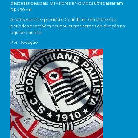
despesas pessoais. Os valores envolvidos ultrapassariam
R$ 480 mil.
Andrés Sanchez presidiu o Corinthians em diferentes
períodos e também ocupou outros cargos de direção na
equipe paulista.
Por: Redação