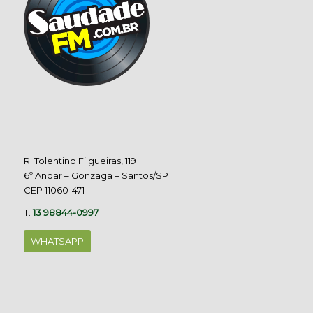
R. Tolentino Filgueiras, 119
6º Andar – Gonzaga – Santos/SP
CEP 11060-471
T.
13 98844-0997
WHATSAPP