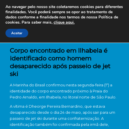
Ao navegar pelo nosso site coletaremos cookies para diferentes
finalidades. Você poderá sempre se opor ao tratamento de
dados conforme a finalidade nos termos de nossa
Política de
cookies. Para saber mais,
clique aqui.
Aceitar
Corpo encontrado em Ilhabela é
identificado como homem
desaparecido após passeio de jet
ski
A Marinha do Brasil confirmou nesta segunda-feira (1º) a
identidade do corpo encontrado próximo à Praia do
Pedro Arnaldo, em Ilhabela, no litoral norte de São Paulo.
A vítima é Dheorge Pereira Bernardino, que estava
desaparecido desde o dia 24 de maio, após sair para um
passeio de jet ski durante uma confraternização. A
identificação também foi confirmada pela irmã dele,