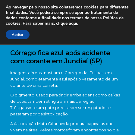
Ao navegar pelo nosso site coletaremos cookies para diferentes
finalidades. Você poderá sempre se opor ao tratamento de
dados conforme a finalidade nos termos de nossa
Política de
cookies. Para saber mais,
clique aqui.
Aceitar
Córrego fica azul após acidente
com corante em Jundiaí (SP)
Imagens aéreas mostram o Córrego das Tulipas, em
Jundiaí, completamente azul após o vazamento de um
corante de uma carreta.
O pigmento, usado para tingir embalagens como caixas
de ovos, também atingiu animais da região.
Três gansos e um pato precisaram ser resgatados e
passaram por desintoxicação.
A Associação Mata Ciliar ainda procura capivaras que
vivem na área. Peixes mortos foram encontrados no dia