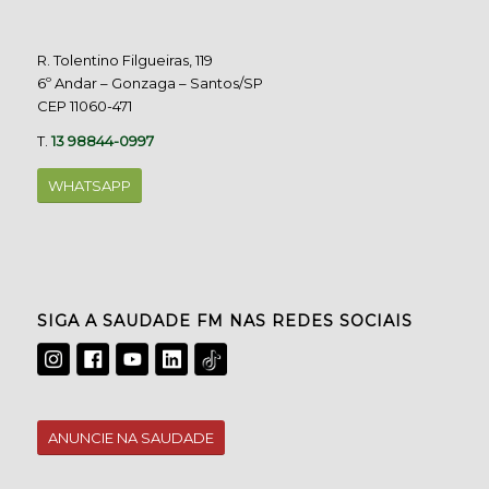
R. Tolentino Filgueiras, 119
6º Andar – Gonzaga – Santos/SP
CEP 11060-471
T.
13 98844-0997
WHATSAPP
SIGA A SAUDADE FM NAS REDES SOCIAIS
ANUNCIE NA SAUDADE