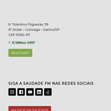
R. Tolentino Filgueiras, 119
6º Andar – Gonzaga – Santos/SP
CEP 11060-471
T.
13 98844-0997
WHATSAPP
SIGA A SAUDADE FM NAS REDES SOCIAIS
ANUNCIE NA SAUDADE