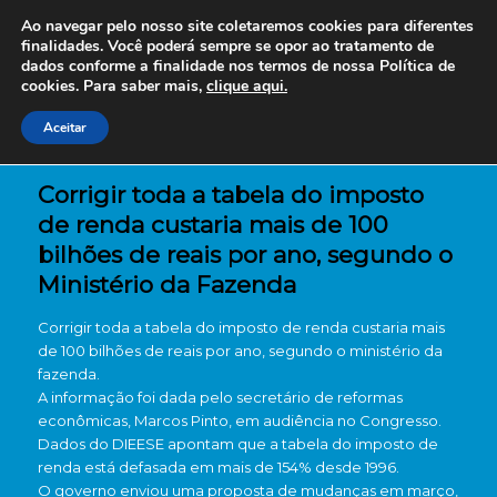
Ao navegar pelo nosso site coletaremos cookies para diferentes
finalidades. Você poderá sempre se opor ao tratamento de
dados conforme a finalidade nos termos de nossa
Política de
cookies. Para saber mais,
clique aqui.
Aceitar
Corrigir toda a tabela do imposto
de renda custaria mais de 100
bilhões de reais por ano, segundo o
Ministério da Fazenda
Corrigir toda a tabela do imposto de renda custaria mais
de 100 bilhões de reais por ano, segundo o ministério da
fazenda.
A informação foi dada pelo secretário de reformas
econômicas, Marcos Pinto, em audiência no Congresso.
Dados do DIEESE apontam que a tabela do imposto de
renda está defasada em mais de 154% desde 1996.
O governo enviou uma proposta de mudanças em março,