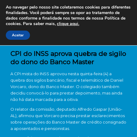
Ao navegar pelo nosso site coletaremos cookies para diferentes
finalidades. Você poderá sempre se opor ao tratamento de
dados conforme a finalidade nos termos de nossa
Política de
cookies. Para saber mais,
clique aqui.
Aceitar
CPI do INSS aprova quebra de sigilo
do dono do Banco Master
A CPI mista do INSS aprovou nesta quinta-feira (4) a
quebra dos sigilos bancário, fiscal e telemático de Daniel
Vorcaro, dono do Banco Master. O colegiado também
decidiu convocá-lo para prestar depoimento, mas ainda
não há data marcada para a oitiva.
O relator da comissão, deputado Alfredo Gaspar (União-
AL), afirmou que Vorcaro precisa prestar esclarecimentos
sobre operações do Banco Master de crédito consignado
a aposentados e pensionistas.