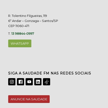
R. Tolentino Filgueiras, 119
6º Andar – Gonzaga – Santos/SP
CEP 11060-471
T.
13 98844-0997
WHATSAPP
SIGA A SAUDADE FM NAS REDES SOCIAIS
ANUNCIE NA SAUDADE