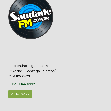
R. Tolentino Filgueiras, 119
6º Andar – Gonzaga – Santos/SP
CEP 11060-471
T.
13 98844-0997
WHATSAPP