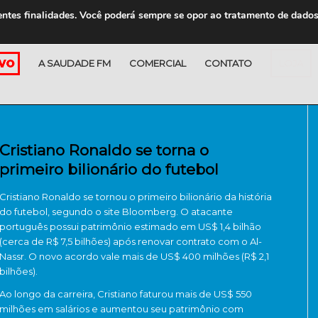
entes finalidades. Você poderá sempre se opor ao tratamento de dado
A SAUDADE FM
COMERCIAL
CONTATO
LOJA
Cristiano Ronaldo se torna o
primeiro bilionário do futebol
Cristiano Ronaldo se tornou o primeiro bilionário da história
do futebol, segundo o site Bloomberg. O atacante
português possui patrimônio estimado em US$ 1,4 bilhão
(cerca de R$ 7,5 bilhões) após renovar contrato com o Al-
Nassr. O novo acordo vale mais de US$ 400 milhões (R$ 2,1
bilhões).
Ao longo da carreira, Cristiano faturou mais de US$ 550
milhões em salários e aumentou seu patrimônio com