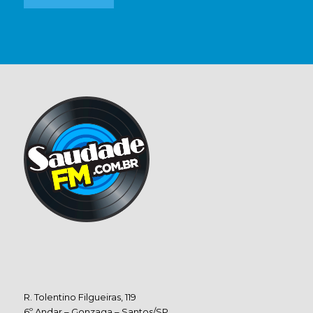
R. Tolentino Filgueiras, 119
6º Andar – Gonzaga – Santos/SP