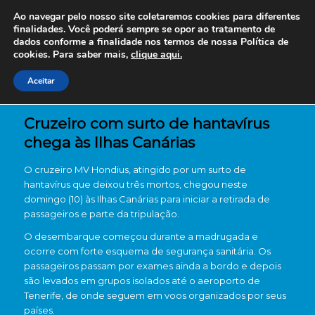
Ao navegar pelo nosso site coletaremos cookies para diferentes
finalidades. Você poderá sempre se opor ao tratamento de
dados conforme a finalidade nos termos de nossa
Política de
cookies. Para saber mais,
clique aqui.
Aceitar
Cruzeiro com surto de hantavírus
chega às Ilhas Canárias
O cruzeiro
MV Hondius
, atingido por um surto de
hantavírus que deixou três mortos, chegou neste
domingo (10) às
Ilhas Canárias
para iniciar a retirada de
passageiros e parte da tripulação.
O desembarque começou durante a madrugada e
ocorre com forte esquema de segurança sanitária. Os
passageiros passam por exames ainda a bordo e depois
são levados em grupos isolados até o aeroporto de
Tenerife, de onde seguem em voos organizados por seus
países.