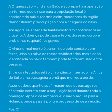
A
Organização Mundial da Saúde
acompanha a operação
e informou que o risco para a população local é
considerado baixo. Mesmo assim, moradores da região
demonstraram preocupação com a chegada do navio.
Até agora, seis casos de hantavírus foram confirmados no
cruzeiro. A doença pode causar febre, dores no corpo e
problemas respiratórios graves.
O vírus normalmente é transmitido pelo contato com
fezes, urina ou saliva de roedores infectados, mas a cepa
identificada no navio também pode ter transmissão entre
pessoas.
Entre os infectados estão um britânico internado na
África
do Sul
e uma passageira alemã que morreu a bordo.
Autoridades espanholas afirmaram que os passageiros
não terão contato com a população local durante toda a
operação. Após o desembarque, o navio seguirá para a
Holanda
, onde passará por um processo de desinfecção.
Por: G1