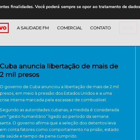
entes finalidades. Você poderá sempre se opor ao tratamento de dado
A SAUDADE FM
COMERCIAL
CONTATO
LOJA
Cuba anuncia libertação de mais de
2 mil presos
O governo de
Cuba
anunciou a libertação de mais de 2 mil
presos, em meio à pressão dos
Estados Unidos
e a uma
crise interna marcada pela escassez de combustível.
Segundo as autoridades cubanas, a medida é considerada
um “gesto humanitário” ligado ao período da semana
santa. O governo afirma que a seleção dos detentos leva
em conta fatores como comportamento na prisão, estado
de saúde e tempo de pena cumprido.