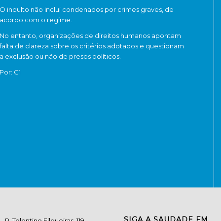
O indulto não inclui condenados por crimes graves, de
acordo com o regime.
No entanto, organizações de direitos humanos apontam
falta de clareza sobre os critérios adotados e questionam
a exclusão ou não de presos políticos.
Por: G1
SIGA A SAUDADE FM
R. Tolentino Filgueiras, 119