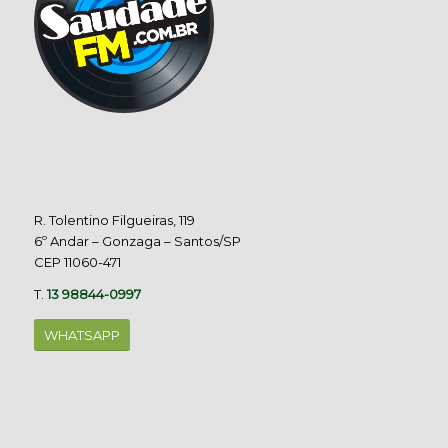
R. Tolentino Filgueiras, 119
6º Andar – Gonzaga – Santos/SP
CEP 11060-471
T.
13 98844-0997
WHATSAPP