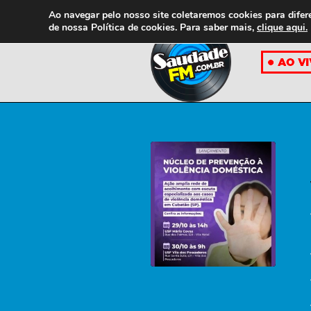
Ao navegar pelo nosso site coletaremos cookies para difer
de nossa
Política de cookies. Para saber mais,
clique aqui.