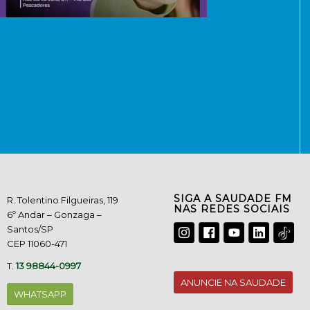
SIGA A SAUDADE FM
R. Tolentino Filgueiras, 119
NAS REDES SOCIAIS
6º Andar – Gonzaga –
Santos/SP
CEP 11060-471
T.
13 98844-0997
ANUNCIE NA SAUDADE
WHATSAPP