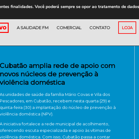
entes finalidades. Você poderá sempre se opor ao tratamento de dado
A SAUDADE FM
COMERCIAL
CONTATO
LOJA
Cubatão amplia rede de apoio com
novos núcleos de prevenção à
violência doméstica
As unidades de saúde da família Mário Covas e Vila dos
Pescadores, em Cubatão, recebem nesta quarta (29) e
quinta-feira (30) a implantação do núcleo de prevenção à
violência doméstica (NPV).
A iniciativa fortalece a rede municipal de acolhimento,
oferecendo escuta especializada e apoio às vítimas de
violência doméstica. Com isso, Cubatão passa a contar