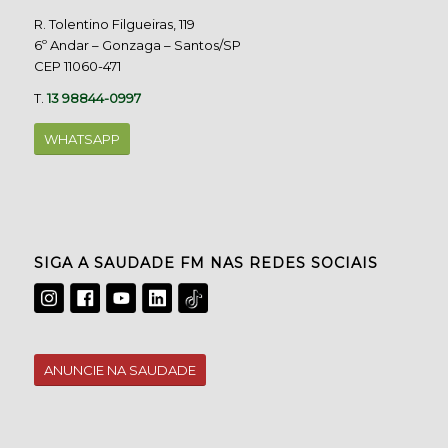
R. Tolentino Filgueiras, 119
6º Andar – Gonzaga – Santos/SP
CEP 11060-471
T.
13 98844-0997
WHATSAPP
SIGA A SAUDADE FM NAS REDES SOCIAIS
ANUNCIE NA SAUDADE