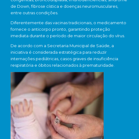
de Down, fibrose cística e doenças neuromusculares,
entre outras condições.
Diferentemente das vacinas tradicionais, o medicamento
fornece o anticorpo pronto, garantindo proteção
imediata durante o período de maior circulação do vírus.
De acordo com a Secretaria Municipal de Saúde, a
iniciativa é considerada estratégica para reduzir
internações pediátricas, casos graves de insuficiência
respiratória e óbitos relacionados à prematuridade.