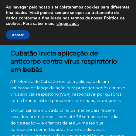
Ao navegar pelo nosso site coletaremos cookies para diferentes
finalidades. Você poderá sempre se opor ao tratamento de
dados conforme a finalidade nos termos de nossa
Política de
cookies. Para saber mais,
clique aqui.
Aceitar
Cubatão inicia aplicação de
anticorpo contra vírus respiratório
em bebês
A Prefeitura de
Cubatão
iniciou a aplicação de um
anticorpo de longa duração para proteger bebês contra o
vírus sincicial respiratório (VSR), responsável por quadros
como bronquiolite e pneumonia em crianças pequenas.
O imunizante é indicado principalmente para recém-
nascidos, prematuros — com até 36 semanas e seis dias
de gestação — e crianças de até 24 meses que
apresentem comorbidades, como cardiopatias
congênitas, broncodisplasia, imunodeficiências, síndrome