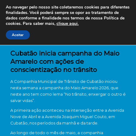
Ao navegar pelo nosso site coletaremos cookies para diferentes
finalidades. Você poderá sempre se opor ao tratamento de
dados conforme a finalidade nos termos de nossa
Política de
cookies. Para saber mais,
clique aqui.
Aceitar
Cubatão inicia campanha do Maio
Amarelo com ações de
conscientização no trânsito
A
Companhia Municipal de Trânsito de Cubatão
iniciou
nesta semana a campanha do Maio Amarelo 2026, que
neste ano tem como lema “No trânsito, enxergar o outro é
salvar vidas”.
A primeira ação aconteceu na interseção entre a Avenida
Nove de Abril e a Avenida Joaquim Miguel Couto, em
Cubatão
, nos períodos da manhã e da tarde.
Ao longo de todo o mês de maio, a companhia