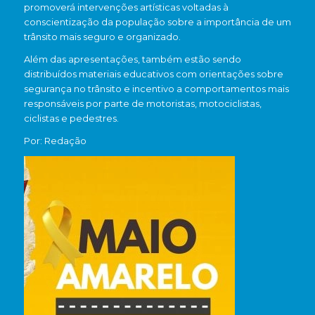
promoverá intervenções artísticas voltadas à
conscientização da população sobre a importância de um
trânsito mais seguro e organizado.
Além das apresentações, também estão sendo
distribuídos materiais educativos com orientações sobre
segurança no trânsito e incentivo a comportamentos mais
responsáveis por parte de motoristas, motociclistas,
ciclistas e pedestres.
Por: Redação