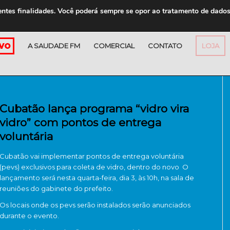
entes finalidades. Você poderá sempre se opor ao tratamento de dado
A SAUDADE FM
COMERCIAL
CONTATO
LOJA
Cubatão lança programa “vidro vira
vidro” com pontos de entrega
voluntária
Cubatão vai implementar pontos de entrega voluntária
(pevs) exclusivos para coleta de vidro, dentro do novo O
lançamento será nesta quarta-feira, dia 3, às 10h, na sala de
reuniões do gabinete do prefeito.
Os locais onde os pevs serão instalados serão anunciados
durante o evento.