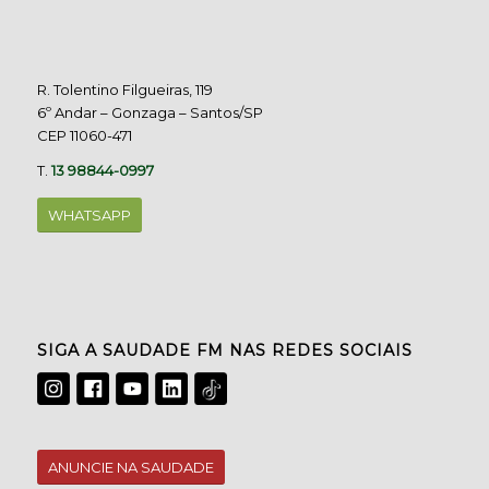
R. Tolentino Filgueiras, 119
6º Andar – Gonzaga – Santos/SP
CEP 11060-471
T.
13 98844-0997
WHATSAPP
SIGA A SAUDADE FM NAS REDES SOCIAIS
ANUNCIE NA SAUDADE