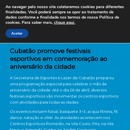
Ao navegar pelo nosso site coletaremos cookies para diferentes
finalidades. Você poderá sempre se opor ao tratamento de
dados conforme a finalidade nos termos de nossa
Política de
cookies. Para saber mais,
clique aqui.
Aceitar
Cubatão promove festivais
esportivos em comemoração ao
aniversário da cidade
A Secretaria de Esportes e Lazer de Cubatão preparou
uma programação especial para celebrar o mês de
aniversário da cidade. Até o dia 26 de abril, diversos
festivais esportivos vão movimentar os centros esportivos
com atividades para todas as idades.
Os eventos incluem futsal, basquete 3×3, acqua fitness, fit
dance, natação e vôlei. As atividades acontecem nos
Centros Esportivos Romerão, na Vila Couto, Pita, na Vila
Nova, e Armando Cunha, no Jardim Casqueiro.