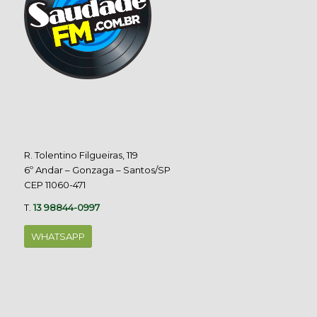
R. Tolentino Filgueiras, 119
6º Andar – Gonzaga – Santos/SP
CEP 11060-471
T.
13 98844-0997
WHATSAPP