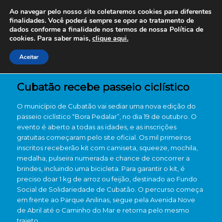
Ao navegar pelo nosso site coletaremos cookies para diferentes
finalidades. Você poderá sempre se opor ao tratamento de
dados conforme a finalidade nos termos de nossa
Política de
cookies. Para saber mais,
clique aqui.
Aceitar
Cubatão recebe passeio ciclístico
O município de Cubatão vai sediar uma nova edição do
passeio ciclístico “Bora Pedalar”, no dia 19 de outubro. O
evento é aberto a todas as idades, e as inscrições
gratuitas começaram pelo site oficial. Os mil primeiros
inscritos receberão kit com camiseta, squeeze, mochila,
medalha, pulseira numerada e chance de concorrer a
brindes, incluindo uma bicicleta. Para garantir o kit, é
preciso doar 1 kg de arroz ou feijão, destinado ao Fundo
Social de Solidariedade de Cubatão. O percurso começa
em frente ao Parque Anilinas, segue pela Avenida Nove
de Abril até o Caminho do Mar e retorna pelo mesmo
trajeto.