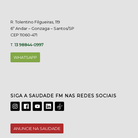
R. Tolentino Filgueiras, 119
6º Andar – Gonzaga – Santos/SP
CEP 11060-471
T.
13 98844-0997
WHATSAPP
SIGA A SAUDADE FM NAS REDES SOCIAIS
ANUNCIE NA SAUDADE