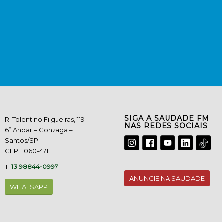
SIGA A SAUDADE FM
R. Tolentino Filgueiras, 119
NAS REDES SOCIAIS
6º Andar – Gonzaga –
Santos/SP
CEP 11060-471
T.
13 98844-0997
ANUNCIE NA SAUDADE
WHATSAPP