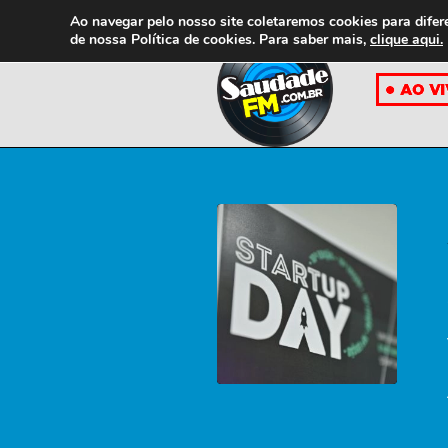
Ao navegar pelo nosso site coletaremos cookies para difer
de nossa
Política de cookies. Para saber mais,
clique aqui.