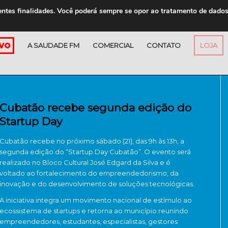
entes finalidades. Você poderá sempre se opor ao tratamento de dado
A SAUDADE FM
COMERCIAL
CONTATO
LOJA
Cubatão recebe segunda edição do
Startup Day
Cubatão
recebe no próximo sábado (21), das 9h às 13h, a
segunda edição do “Startup Day Cubatão”. O evento será
realizado no
Bloco Cultural José Edgard da Silva
e é
voltado ao fortalecimento do empreendedorismo, da
inovação e do desenvolvimento de soluções tecnológicas.
A iniciativa integra um movimento nacional de estímulo ao
ecossistema de startups e retorna ao município reunindo
empreendedores, estudantes, especialistas, gestores