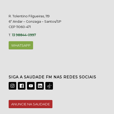
R. Tolentino Filgueiras, 119
6º Andar – Gonzaga – Santos/SP
CEP 11060-471
T.
13 98844-0997
WHATSAPP
SIGA A SAUDADE FM NAS REDES SOCIAIS
ANUNCIE NA SAUDADE