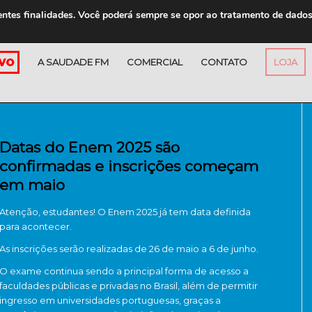
entes finalidades. Você poderá sempre se opor ao tratamento de dado
A SAUDADE FM
COMERCIAL
CONTATO
LOJA
Datas do Enem 2025 são
confirmadas e inscrições começam
em maio
Atenção, estudantes! O Enem 2025 já tem data definida
para acontecer.
As inscrições serão realizadas de 26 de maio a 6 de junho.
O exame continua sendo a principal forma de acesso a
faculdades públicas e privadas no Brasil, além de permitir
ingresso em universidades portuguesas, graças a