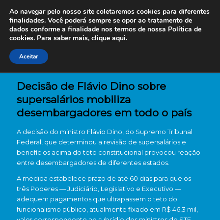
Ao navegar pelo nosso site coletaremos cookies para diferentes
finalidades. Você poderá sempre se opor ao tratamento de
dados conforme a finalidade nos termos de nossa
Política de
cookies. Para saber mais,
clique aqui.
Aceitar
Decisão de Flávio Dino sobre
supersalários mobiliza
desembargadores em todo o país
A decisão do ministro
Flávio Dino
, do
Supremo Tribunal
Federal
, que determinou a revisão de supersalários e
benefícios acima do teto constitucional provocou reação
entre desembargadores de diferentes estados.
A medida estabelece prazo de até 60 dias para que os
três Poderes — Judiciário, Legislativo e Executivo —
adequem pagamentos que ultrapassem o teto do
funcionalismo público, atualmente fixado em R$ 46,3 mil,
valor correspondente ao subsídio dos ministros do STF.