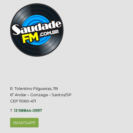
R. Tolentino Filgueiras, 119
6º Andar – Gonzaga – Santos/SP
CEP 11060-471
T.
13 98844-0997
WHATSAPP