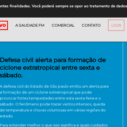
entes finalidades. Você poderá sempre se opor ao tratamento de dado
A SAUDADE FM
COMERCIAL
CONTATO
LOJA
Defesa civil alerta para formação de
ciclone extratropical entre sexta e
sábado.
A defesa civil do Estado de São paulo emitiu um alerta para
a formação de um ciclone extratropical que pode
provocar fortes tempestades entre esta sexta-feira e o
sábado. O fenômeno pode trazer ventos intensos, queda
de temperatura e chuvas volumosas em várias regiões do
estado.
Para entender melhor o que isso significa e quais cuidados