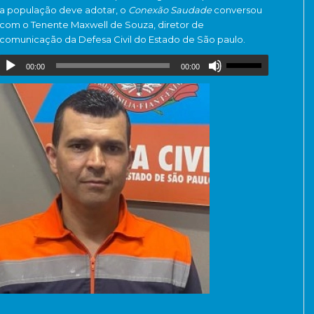
a população deve adotar, o
Conexão Saudade
conversou
com o Tenente Maxwell de Souza, diretor de
comunicação da Defesa Civil do Estado de São paulo.
00:00
00:00