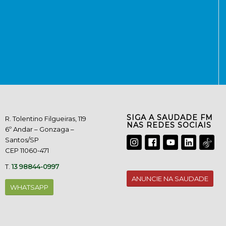
SIGA A SAUDADE FM
R. Tolentino Filgueiras, 119
NAS REDES SOCIAIS
6º Andar – Gonzaga –
Santos/SP
CEP 11060-471
T.
13 98844-0997
ANUNCIE NA SAUDADE
WHATSAPP