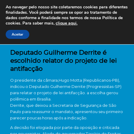
Ao navegar pelo nosso site coletaremos cookies para diferentes
finalidades. Você poderá sempre se opor ao tratamento de
dados conforme a finalidade nos termos de nossa
Política de
cookies. Para saber mais,
clique aqui.
Aceitar
Deputado Guilherme Derrite é
escolhido relator do projeto de lei
antifacção
O presidente da câmara,Hugo Motta (Republicanos-PB),
indicou o Deputado Guilherme Derrite (Progressistas-SP)
para relatar o projeto de lei antifacção. a escolha gerou
polêmica em Brasília.
Derrite, que deixou a Secretaria de Segurança de São
Paulo para reassumir o mandato, apresentou seu primeiro
parecer poucas horas após a indicação.
A decisão foi elogiada por parte da oposição e criticada
por governistas. Aliado do governador Tarcísio de Freitas,