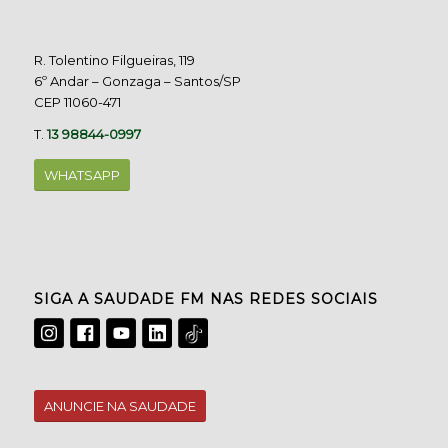
R. Tolentino Filgueiras, 119
6º Andar – Gonzaga – Santos/SP
CEP 11060-471
T.
13 98844-0997
WHATSAPP
SIGA A SAUDADE FM NAS REDES SOCIAIS
ANUNCIE NA SAUDADE