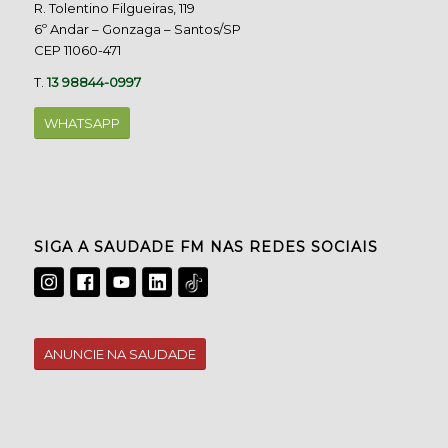
R. Tolentino Filgueiras, 119
6º Andar – Gonzaga – Santos/SP
CEP 11060-471
T.
13 98844-0997
WHATSAPP
SIGA A SAUDADE FM NAS REDES SOCIAIS
ANUNCIE NA SAUDADE