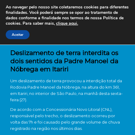
Ao navegar pelo nosso site coletaremos cookies para diferentes
finalidades. Você poderá sempre se opor ao tratamento de
dados conforme a finalidade nos termos de nossa
Política de
cookies. Para saber mais,
clique aqui.
Aceitar
Deslizamento de terra interdita os
dois sentidos da Padre Manoel da
Nóbrega em Itariri
Um deslizamento de terra provocou a interdição total da
Rodovia Padre Manoel da Nóbrega, na altura do km 361,
em Itariri, no interior de São Paulo, na manhã desta sexta-
feira (27).
De acordo com a Concessionária Novo Litoral (CNL),
responsável pelo trecho, o deslizamento ocorreu por
volta das 7h e foi causado pelo grande volume de chuva
registrado na região nos últimos dias.