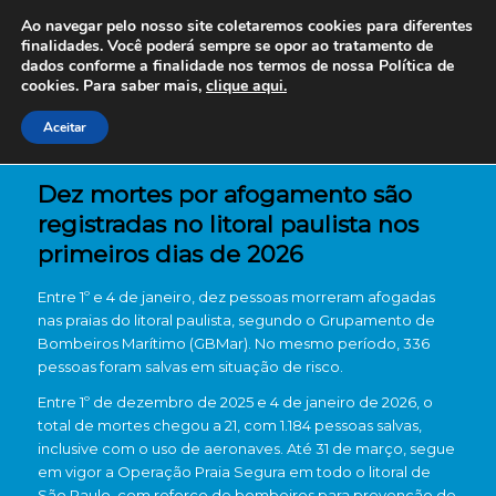
Ao navegar pelo nosso site coletaremos cookies para diferentes
finalidades. Você poderá sempre se opor ao tratamento de
dados conforme a finalidade nos termos de nossa
Política de
cookies. Para saber mais,
clique aqui.
Aceitar
Dez mortes por afogamento são
registradas no litoral paulista nos
primeiros dias de 2026
Entre 1º e 4 de janeiro, dez pessoas morreram afogadas
nas praias do litoral paulista, segundo o Grupamento de
Bombeiros Marítimo (GBMar). No mesmo período, 336
pessoas foram salvas em situação de risco.
Entre 1º de dezembro de 2025 e 4 de janeiro de 2026, o
total de mortes chegou a 21, com 1.184 pessoas salvas,
inclusive com o uso de aeronaves. Até 31 de março, segue
em vigor a Operação Praia Segura em todo o litoral de
São Paulo, com reforço de bombeiros para prevenção de