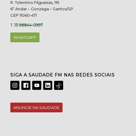
R. Tolentino Filgueiras, 119
6º Andar – Gonzaga – Santos/SP
CEP 11060-471
T.
13 98844-0997
WHATSAPP
SIGA A SAUDADE FM NAS REDES SOCIAIS
ANUNCIE NA SAUDADE