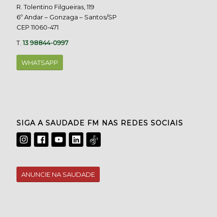
R. Tolentino Filgueiras, 119
6º Andar – Gonzaga – Santos/SP
CEP 11060-471
T.
13 98844-0997
WHATSAPP
SIGA A SAUDADE FM NAS REDES SOCIAIS
ANUNCIE NA SAUDADE