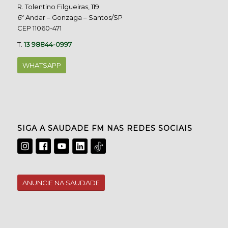
R. Tolentino Filgueiras, 119
6º Andar – Gonzaga – Santos/SP
CEP 11060-471
T.
13 98844-0997
WHATSAPP
SIGA A SAUDADE FM NAS REDES SOCIAIS
ANUNCIE NA SAUDADE