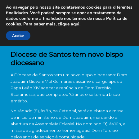
Ao navegar pelo nosso site coletaremos cookies para diferentes
finalidades. Você poderá sempre se opor ao tratamento de
dados conforme a finalidade nos termos de nossa
Política de
cookies. Para saber mais,
clique aqui.
Aceitar
Diocese de Santos tem novo bispo
diocesano
A Diocese de Santos tem um novo bispo diocesano: Dom
Joaquim Giovani Mol Guimarães assume o cargo após o
Papa Leão XIV aceitar a renúncia de Dom Tarcísio
Scaramussa, que completou 75 anos e se tornou bispo
emérito.
No sábado (8), às 9h, na Catedral, será celebrada a missa
de início do ministério de Dom Joaquim, marcando a
abertura da Assembleia Eclesial. No domingo (9), às 10h, a
missa de agradecimento homenageará Dom Tarcísio
pelos anos de serviço à comunidade.