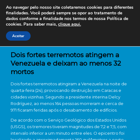
Ao navegar pelo nosso site coletaremos cookies para diferentes
finalidades. Você poderá sempre se opor ao tratamento de
dados conforme a finalidade nos termos de nossa
Política de
cookies. Para saber mais,
clique aqui.
Aceitar
Dois fortes terremotos atingem a
Venezuela e deixam ao menos 32
mortos
Dois fortes terremotos atingiram a Venezuela na noite de
quarta-feira (24), provocando destruição em Caracas e
cidades vizinhas. Segundo a presidente interina Delcy
Rodríguez, ao menos 164 pessoas morreram e cerca de
971 ficaram feridas após o desabamento de edifícios.
De acordo com o Serviço Geológico dos Estados Unidos
(USGS), os tremores tiveram magnitudes de 7,2 e 7,5, com
intervalo inferior a um minuto entre eles. O epicentro foi
localizado a aproximadamente 160 quilômetros a oeste