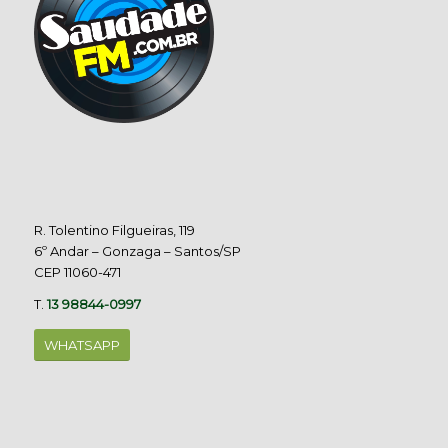
R. Tolentino Filgueiras, 119
6º Andar – Gonzaga – Santos/SP
CEP 11060-471
T.
13 98844-0997
WHATSAPP