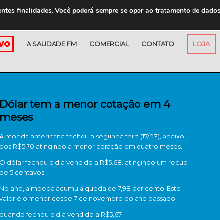
entes finalidades. Você poderá sempre se opor ao tratamento de dado
A SAUDADE FM
COMERCIAL
CONTATO
LOJA
Dólar tem a menor cotação em 4
meses
A moeda americana fechou a segunda feira (17/03), abaixo
dos R$5,70 atingindo a menor coração em quatro meses.
O dólar fechou o dia vendido a R$5,68, atingindo um recuo
de 5 centavos.
No ano, a moeda acumula queda de 7,98 por cento. Este
valor é o menor desde 7 de novembro do ano passado.
quando fechou o dia vendido a R$5,67.