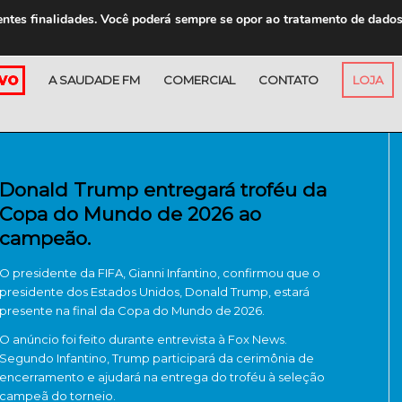
entes finalidades. Você poderá sempre se opor ao tratamento de dado
A SAUDADE FM
COMERCIAL
CONTATO
LOJA
Donald Trump entregará troféu da
Copa do Mundo de 2026 ao
campeão.
O presidente da FIFA,
Gianni Infantino
, confirmou que o
presidente dos Estados Unidos,
Donald Trump
, estará
presente na final da Copa do Mundo de 2026.
O anúncio foi feito durante entrevista à Fox News.
Segundo Infantino, Trump participará da cerimônia de
encerramento e ajudará na entrega do troféu à seleção
campeã do torneio.