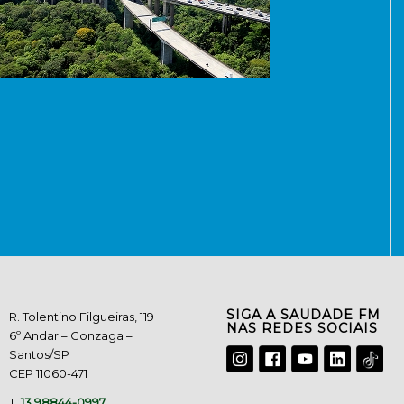
SIGA A SAUDADE FM
R. Tolentino Filgueiras, 119
NAS REDES SOCIAIS
6º Andar – Gonzaga –
Santos/SP
CEP 11060-471
T.
13 98844-0997