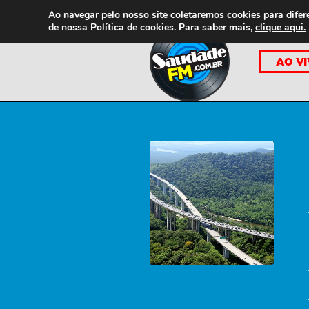
Ao navegar pelo nosso site coletaremos cookies para difer
de nossa
Política de cookies. Para saber mais,
clique aqui.