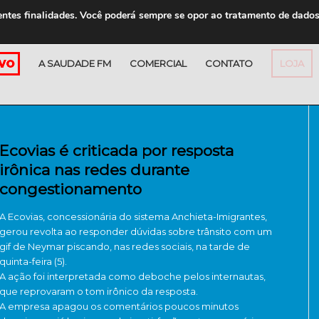
entes finalidades. Você poderá sempre se opor ao tratamento de dado
A SAUDADE FM
COMERCIAL
CONTATO
LOJA
Ecovias é criticada por resposta
irônica nas redes durante
congestionamento
A Ecovias, concessionária do sistema Anchieta-Imigrantes,
gerou revolta ao responder dúvidas sobre trânsito com um
gif de Neymar piscando, nas redes sociais, na tarde de
quinta-feira (5).
A ação foi interpretada como deboche pelos internautas,
que reprovaram o tom irônico da resposta.
A empresa apagou os comentários poucos minutos