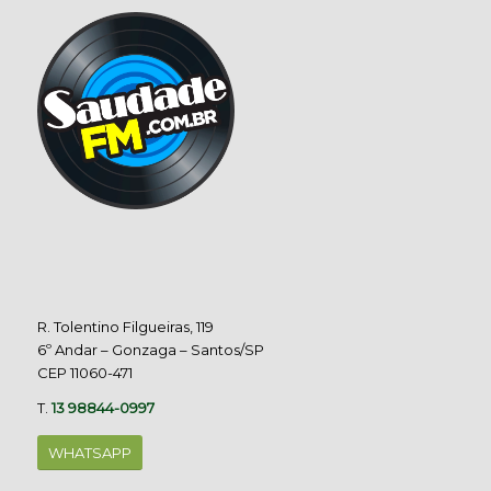
R. Tolentino Filgueiras, 119
6º Andar – Gonzaga – Santos/SP
CEP 11060-471
T.
13 98844-0997
WHATSAPP