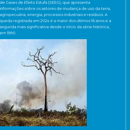
de Gases de Efeito Estufa (SEEG), que apresenta
informações sobre os setores de mudança de uso da terra,
agropecuária, energia, processos industriais e resíduos. A
queda registrada em 2024 é a maior dos últimos 16 anos e a
segunda mais significativa desde o início da série histórica,
em 1990.