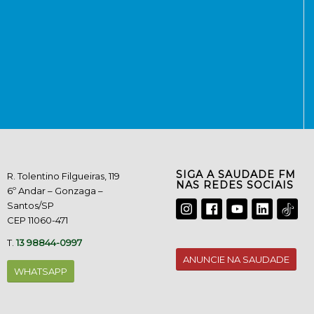
SIGA A SAUDADE FM
R. Tolentino Filgueiras, 119
NAS REDES SOCIAIS
6º Andar – Gonzaga –
Santos/SP
CEP 11060-471
T.
13 98844-0997
ANUNCIE NA SAUDADE
WHATSAPP