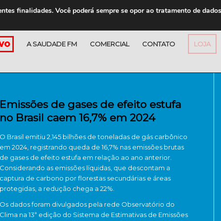
entes finalidades. Você poderá sempre se opor ao tratamento de dado
A SAUDADE FM
COMERCIAL
CONTATO
LOJA
Emissões de gases de efeito estufa
no Brasil caem 16,7% em 2024
O Brasil emitiu 2,145 bilhões de toneladas de gás carbônico
em 2024, registrando queda de 16,7% nas emissões brutas
de gases de efeito estufa em relação ao ano anterior.
Considerando as emissões líquidas, que descontam a
captura de carbono por florestas secundárias e áreas
protegidas, a redução chega a 22%.
Os dados foram divulgados pela rede Observatório do
Clima na 13ª edição do Sistema de Estimativas de Emissões