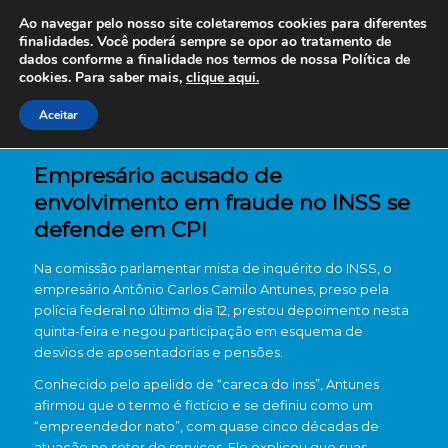
Ao navegar pelo nosso site coletaremos cookies para diferentes
finalidades. Você poderá sempre se opor ao tratamento de
dados conforme a finalidade nos termos de nossa
Política de
cookies. Para saber mais,
clique aqui.
Aceitar
Empresário acusado de
envolvimento em fraude no INSS se
defende em CPI
Na comissão parlamentar mista de inquérito do INSS, o
empresário Antônio Carlos Camilo Antunes, preso pela
polícia federal no último dia 12, prestou depoimento nesta
quinta-feira e negou participação em esquema de
desvios de aposentadorias e pensões.
Conhecido pelo apelido de “careca do inss”, Antunes
afirmou que o termo é fictício e se definiu como um
“empreendedor nato”, com quase cinco décadas de
atuação no setor de serviços. Ele explicou que suas