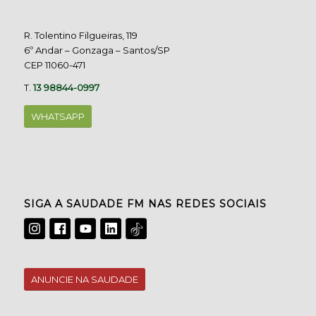
R. Tolentino Filgueiras, 119
6º Andar – Gonzaga – Santos/SP
CEP 11060-471
T.
13 98844-0997
WHATSAPP
SIGA A SAUDADE FM NAS REDES SOCIAIS
ANUNCIE NA SAUDADE