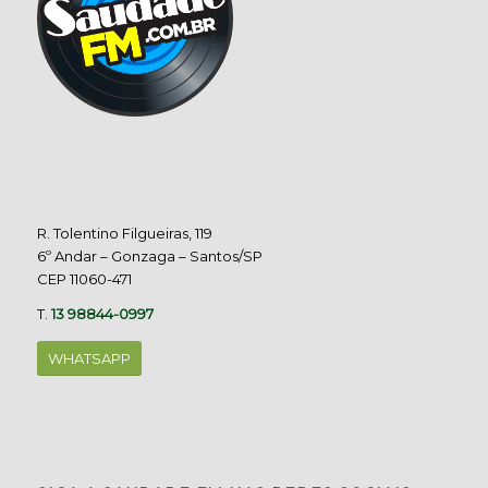
R. Tolentino Filgueiras, 119
6º Andar – Gonzaga – Santos/SP
CEP 11060-471
T.
13 98844-0997
WHATSAPP