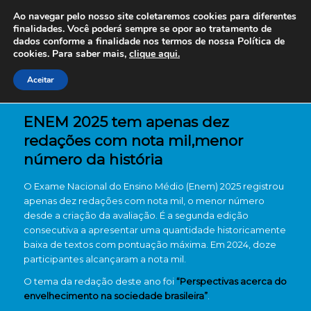
Ao navegar pelo nosso site coletaremos cookies para diferentes
finalidades. Você poderá sempre se opor ao tratamento de
dados conforme a finalidade nos termos de nossa
Política de
cookies. Para saber mais,
clique aqui.
Aceitar
ENEM 2025 tem apenas dez
redações com nota mil,menor
número da história
O Exame Nacional do Ensino Médio (Enem) 2025 registrou
apenas dez redações com nota mil, o menor número
desde a criação da avaliação. É a segunda edição
consecutiva a apresentar uma quantidade historicamente
baixa de textos com pontuação máxima. Em 2024, doze
participantes alcançaram a nota mil.
O tema da redação deste ano foi
“Perspectivas acerca do
envelhecimento na sociedade brasileira”
.