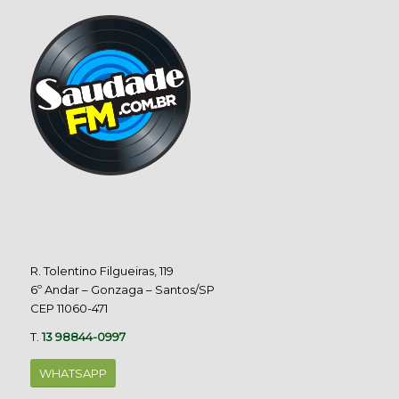
R. Tolentino Filgueiras, 119
6º Andar – Gonzaga – Santos/SP
CEP 11060-471
T.
13 98844-0997
WHATSAPP