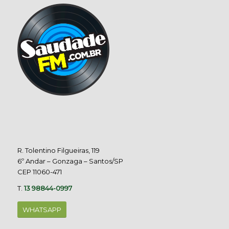
R. Tolentino Filgueiras, 119
6º Andar – Gonzaga – Santos/SP
CEP 11060-471
T.
13 98844-0997
WHATSAPP