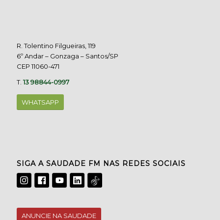
R. Tolentino Filgueiras, 119
6º Andar – Gonzaga – Santos/SP
CEP 11060-471
T.
13 98844-0997
WHATSAPP
SIGA A SAUDADE FM NAS REDES SOCIAIS
ANUNCIE NA SAUDADE