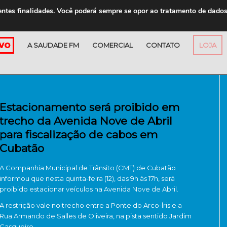
entes finalidades. Você poderá sempre se opor ao tratamento de dado
A SAUDADE FM
COMERCIAL
CONTATO
LOJA
Estacionamento será proibido em
trecho da Avenida Nove de Abril
para fiscalização de cabos em
Cubatão
A Companhia Municipal de Trânsito (CMT) de Cubatão
informou que nesta quinta-feira (12), das 9h às 17h, será
proibido estacionar veículos na Avenida Nove de Abril.
A restrição vale no trecho entre a Ponte do Arco-Íris e a
Rua Armando de Salles de Oliveira, na pista sentido Jardim
Casqueiro.