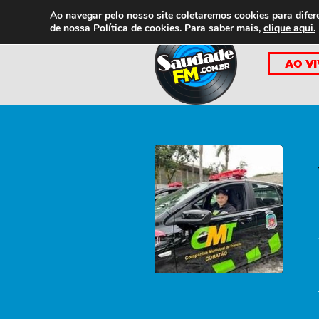
Ao navegar pelo nosso site coletaremos cookies para difer
de nossa
Política de cookies. Para saber mais,
clique aqui.