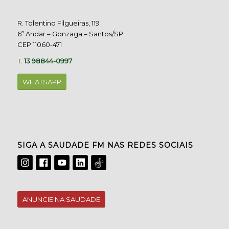
R. Tolentino Filgueiras, 119
6º Andar – Gonzaga – Santos/SP
CEP 11060-471
T.
13 98844-0997
WHATSAPP
SIGA A SAUDADE FM NAS REDES SOCIAIS
ANUNCIE NA SAUDADE