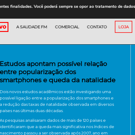
entes finalidades. Você poderá sempre se opor ao tratamento de dado
A SAUDADE FM
COMERCIAL
CONTATO
LOJA
Estudos apontam possível relação
entre popularização dos
smartphones e queda da natalidade
Dois novos estudos acadêmicos estão investigando uma
possível ligação entre a popularização dos smartphones e
a redução das taxas de natalidade observada em diversos
países nas últimas duas décadas.
As pesquisas analisaram dados de mais de 120 países e
identificaram que a queda mais significativa nos índices de
nascimento passou a ser observada após 2007, ano em