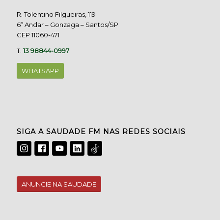
R. Tolentino Filgueiras, 119
6º Andar – Gonzaga – Santos/SP
CEP 11060-471
T.
13 98844-0997
WHATSAPP
SIGA A SAUDADE FM NAS REDES SOCIAIS
ANUNCIE NA SAUDADE