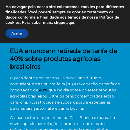
Ao navegar pelo nosso site coletaremos cookies para diferentes
finalidades. Você poderá sempre se opor ao tratamento de
dados conforme a finalidade nos termos de nossa
Política de
cookies. Para saber mais,
clique aqui.
Aceitar
EUA anunciam retirada da tarifa de
40% sobre produtos agrícolas
brasileiros
O presidente dos Estados Unidos, Donald Trump,
comunicou nesta quinta-feira (20) a revogação da tarifa de
importação de
40%
que incidia sobre diversos produtos
agrícolas brasileiros. Entre os itens contemplados estão
café, chá, frutas tropicais e sucos, cacau e especiarias,
banana, laranja, tomate e carne bovina.
O anúncio foi feito por meio da Casa Branca e marca um
novo capítulo nas relações comerciais entre os dois
países. Fontes apontam que a medida tem também