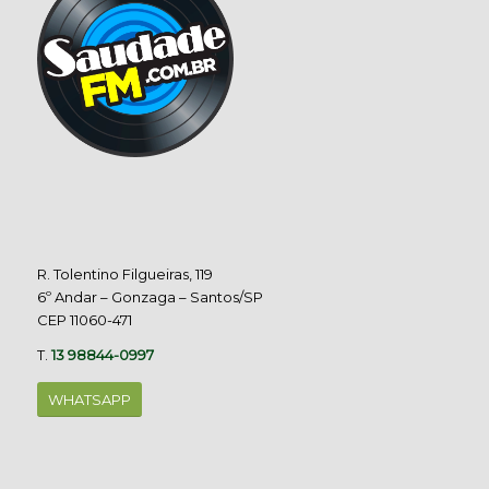
R. Tolentino Filgueiras, 119
6º Andar – Gonzaga – Santos/SP
CEP 11060-471
T.
13 98844-0997
WHATSAPP