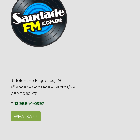
R. Tolentino Filgueiras, 119
6º Andar – Gonzaga – Santos/SP
CEP 11060-471
T.
13 98844-0997
WHATSAPP